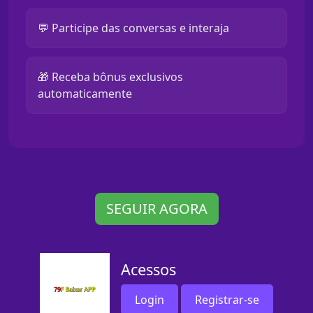
💬 Participe das conversas e interaja
🎁 Receba bônus exclusivos
automaticamente
SEGUIR AGORA
Acessos
Login
Registrar-se