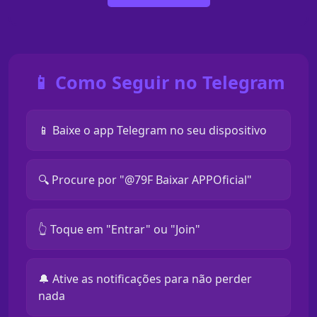
📱 Como Seguir no Telegram
📱 Baixe o app Telegram no seu dispositivo
🔍 Procure por "@79F Baixar APPOficial"
👆 Toque em "Entrar" ou "Join"
🔔 Ative as notificações para não perder
nada