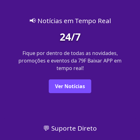
📢 Notícias em Tempo Real
24/7
Fique por dentro de todas as novidades,
promoções e eventos da 79F Baixar APP em
tempo real!
Ver Notícias
💬 Suporte Direto