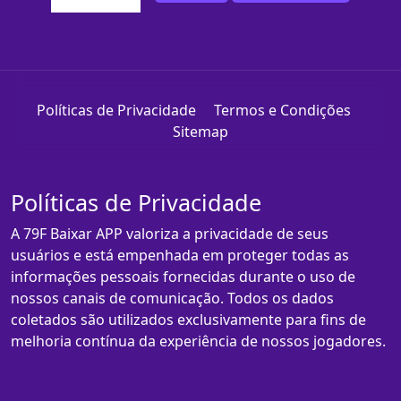
Políticas de Privacidade
Termos e Condições
Sitemap
Políticas de Privacidade
A 79F Baixar APP valoriza a privacidade de seus
usuários e está empenhada em proteger todas as
informações pessoais fornecidas durante o uso de
nossos canais de comunicação. Todos os dados
coletados são utilizados exclusivamente para fins de
melhoria contínua da experiência de nossos jogadores.