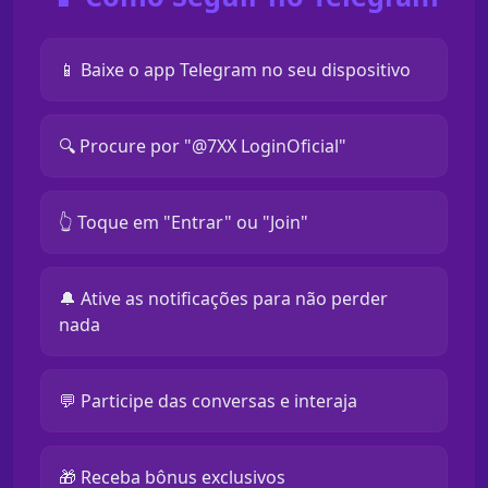
📱 Baixe o app Telegram no seu dispositivo
🔍 Procure por "@7XX LoginOficial"
👆 Toque em "Entrar" ou "Join"
🔔 Ative as notificações para não perder
nada
💬 Participe das conversas e interaja
🎁 Receba bônus exclusivos