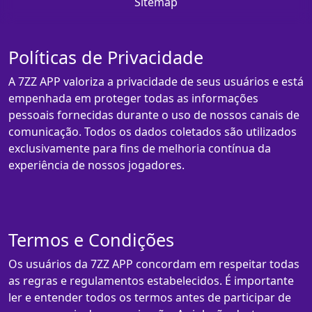
Sitemap
Políticas de Privacidade
A 7ZZ APP valoriza a privacidade de seus usuários e está
empenhada em proteger todas as informações
pessoais fornecidas durante o uso de nossos canais de
comunicação. Todos os dados coletados são utilizados
exclusivamente para fins de melhoria contínua da
experiência de nossos jogadores.
Termos e Condições
Os usuários da 7ZZ APP concordam em respeitar todas
as regras e regulamentos estabelecidos. É importante
ler e entender todos os termos antes de participar de