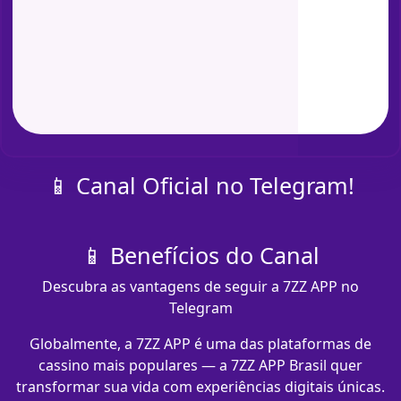
📱 Canal Oficial no Telegram!
📱 Benefícios do Canal
Descubra as vantagens de seguir a 7ZZ APP no
Telegram
Globalmente, a 7ZZ APP é uma das plataformas de
cassino mais populares — a 7ZZ APP Brasil quer
transformar sua vida com experiências digitais únicas.