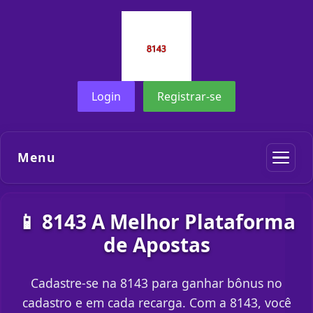
Login
Registrar-se
Menu
📱 8143 A Melhor Plataforma
de Apostas
Cadastre-se na 8143 para ganhar bônus no
cadastro e em cada recarga. Com a 8143, você