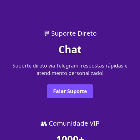
💬 Suporte Direto
Chat
Suporte direto via Telegram, respostas rápidas e
atendimento personalizado!
Falar Suporte
👥 Comunidade VIP
1000+