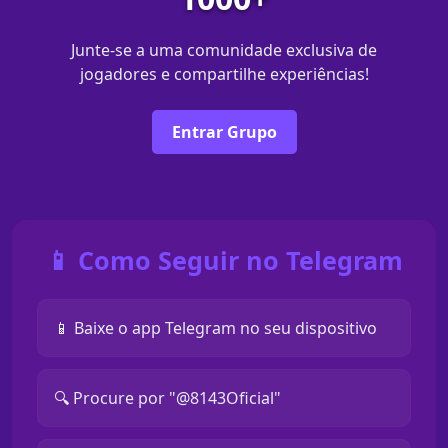
Junte-se a uma comunidade exclusiva de
jogadores e compartilhe experiências!
Entrar Grupo
📱 Como Seguir no Telegram
📱 Baixe o app Telegram no seu dispositivo
🔍 Procure por "@8143Oficial"