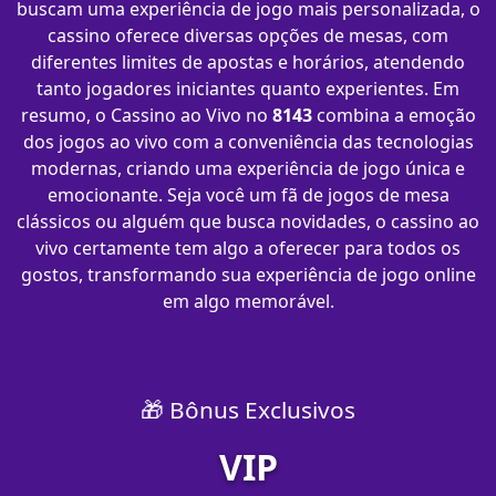
buscam uma experiência de jogo mais personalizada, o
cassino oferece diversas opções de mesas, com
diferentes limites de apostas e horários, atendendo
tanto jogadores iniciantes quanto experientes. Em
resumo, o Cassino ao Vivo no
8143
combina a emoção
dos jogos ao vivo com a conveniência das tecnologias
modernas, criando uma experiência de jogo única e
emocionante. Seja você um fã de jogos de mesa
clássicos ou alguém que busca novidades, o cassino ao
vivo certamente tem algo a oferecer para todos os
gostos, transformando sua experiência de jogo online
em algo memorável.
🎁 Bônus Exclusivos
VIP