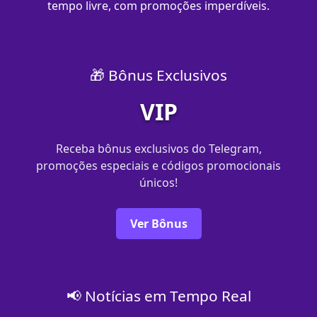
tempo livre, com promoções imperdíveis.
🎁 Bônus Exclusivos
VIP
Receba bônus exclusivos do Telegram,
promoções especiais e códigos promocionais
únicos!
Ver Bônus
📢 Notícias em Tempo Real