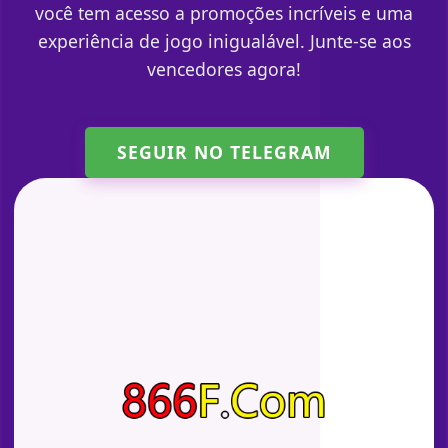
você tem acesso a promoções incríveis e uma
experiência de jogo inigualável. Junte-se aos
vencedores agora!
SEGUIR NO TELEGRAM