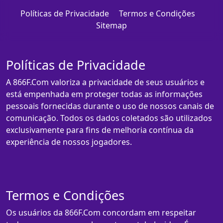
Políticas de Privacidade
Termos e Condições
Sitemap
Políticas de Privacidade
A 866F.Com valoriza a privacidade de seus usuários e
está empenhada em proteger todas as informações
pessoais fornecidas durante o uso de nossos canais de
comunicação. Todos os dados coletados são utilizados
exclusivamente para fins de melhoria contínua da
experiência de nossos jogadores.
Termos e Condições
Os usuários da 866F.Com concordam em respeitar