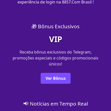
experiência de login na 8857.Com Brasil !
🎁 Bônus Exclusivos
VIP
Receba bônus exclusivos do Telegram,
promoções especiais e códigos promocionais
únicos!
Ver Bônus
📢 Notícias em Tempo Real