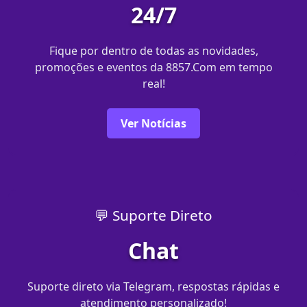
24/7
Fique por dentro de todas as novidades,
promoções e eventos da 8857.Com em tempo
real!
Ver Notícias
💬 Suporte Direto
Chat
Suporte direto via Telegram, respostas rápidas e
atendimento personalizado!