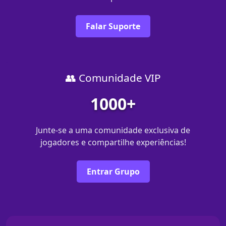
Falar Suporte
👥 Comunidade VIP
1000+
Junte-se a uma comunidade exclusiva de
jogadores e compartilhe experiências!
Entrar Grupo