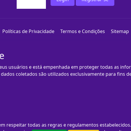
Políticas de Privacidade
Termos e Condições
Sitemap
de
seus usuários e está empenhada em proteger todas as info
dados coletados são utilizados exclusivamente para fins d
respeitar todas as regras e regulamentos estabelecidos. 