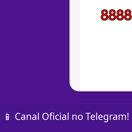
📱 Canal Oficial no Telegram!