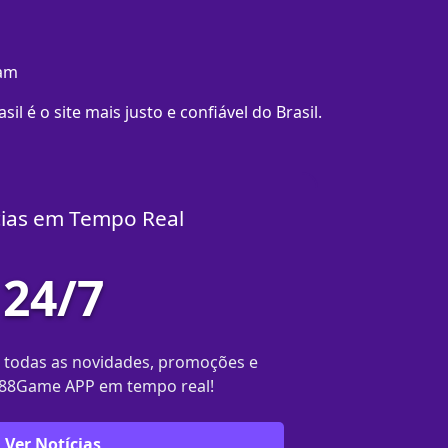
ram
é o site mais justo e confiável do Brasil.
cias em Tempo Real
24/7
e todas as novidades, promoções e
888Game APP em tempo real!
Ver Notícias