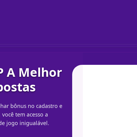
P A Melhor
postas
har bônus no cadastro e
 você tem acesso a
e jogo inigualável.