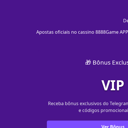
De
Apostas oficiais no cassino 8888Game APP 
🎁 Bônus Exclu
VIP
Receba bônus exclusivos do Telegra
e códigos promocionai
Ver Bônus