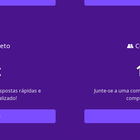
reto
👥 
t
espostas rápidas e
Junte-se a uma com
lizado!
compa
e