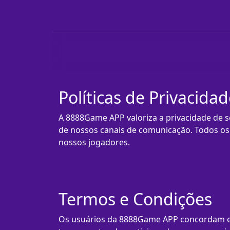
Políticas de Privacida
A 8888Game APP valoriza a privacidade de 
de nossos canais de comunicação. Todos os 
nossos jogadores.
Termos e Condições
Os usuários da 8888Game APP concordam em 