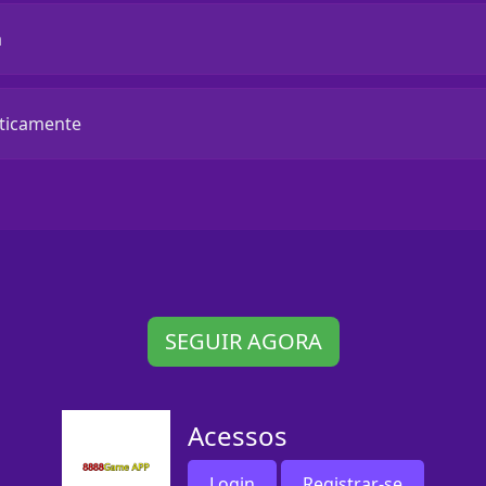
a
aticamente
SEGUIR AGORA
Acessos
Login
Registrar-se