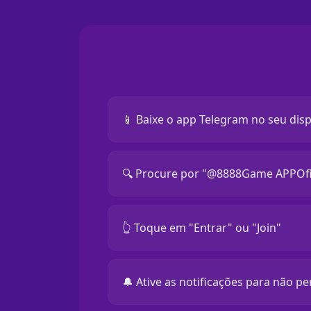
📱 Baixe o app Telegram no seu disp
🔍 Procure por "@8888Game APPOfi
👆 Toque em "Entrar" ou "Join"
🔔 Ative as notificações para não p