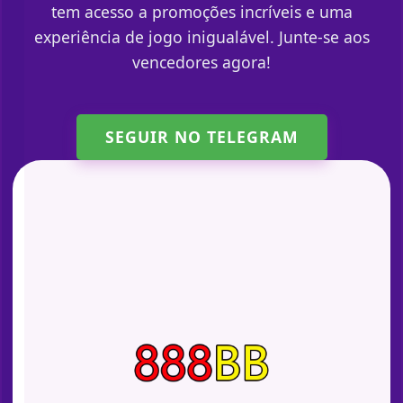
tem acesso a promoções incríveis e uma
experiência de jogo inigualável. Junte-se aos
vencedores agora!
SEGUIR NO TELEGRAM