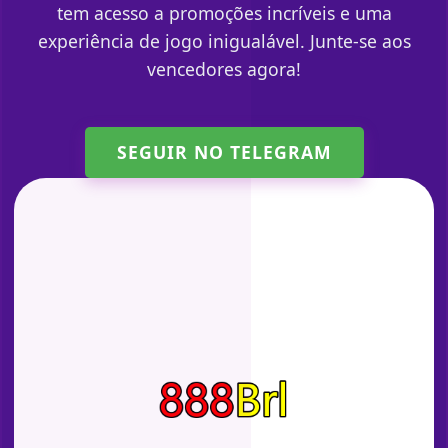
tem acesso a promoções incríveis e uma
experiência de jogo inigualável. Junte-se aos
vencedores agora!
SEGUIR NO TELEGRAM