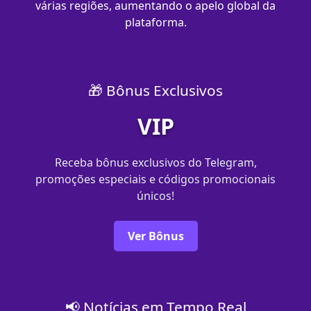
várias regiões, aumentando o apelo global da
plataforma.
🎁 Bônus Exclusivos
VIP
Receba bônus exclusivos do Telegram,
promoções especiais e códigos promocionais
únicos!
Ver Bônus
📢 Notícias em Tempo Real