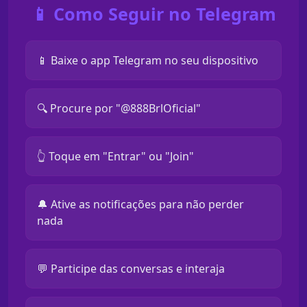
📱 Como Seguir no Telegram
📱 Baixe o app Telegram no seu dispositivo
🔍 Procure por "@888BrlOficial"
👆 Toque em "Entrar" ou "Join"
🔔 Ative as notificações para não perder
nada
💬 Participe das conversas e interaja