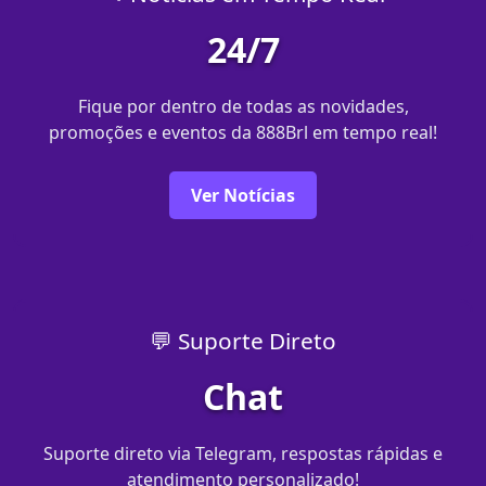
24/7
Fique por dentro de todas as novidades,
promoções e eventos da 888Brl em tempo real!
Ver Notícias
💬 Suporte Direto
Chat
Suporte direto via Telegram, respostas rápidas e
atendimento personalizado!