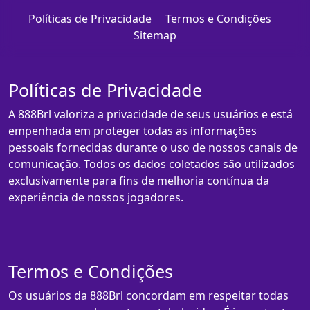
Políticas de Privacidade
Termos e Condições
Sitemap
Políticas de Privacidade
A 888Brl valoriza a privacidade de seus usuários e está
empenhada em proteger todas as informações
pessoais fornecidas durante o uso de nossos canais de
comunicação. Todos os dados coletados são utilizados
exclusivamente para fins de melhoria contínua da
experiência de nossos jogadores.
Termos e Condições
Os usuários da 888Brl concordam em respeitar todas