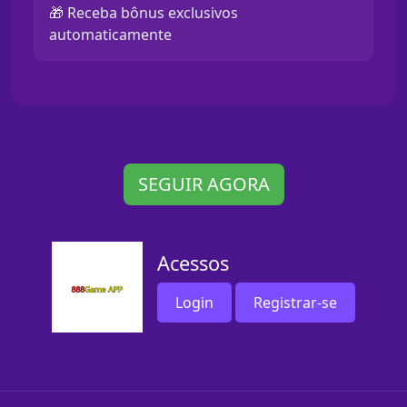
🎁 Receba bônus exclusivos
automaticamente
SEGUIR AGORA
Acessos
Login
Registrar-se