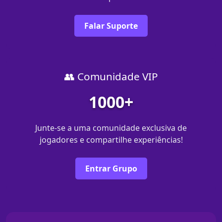
Falar Suporte
👥 Comunidade VIP
1000+
Junte-se a uma comunidade exclusiva de
jogadores e compartilhe experiências!
Entrar Grupo