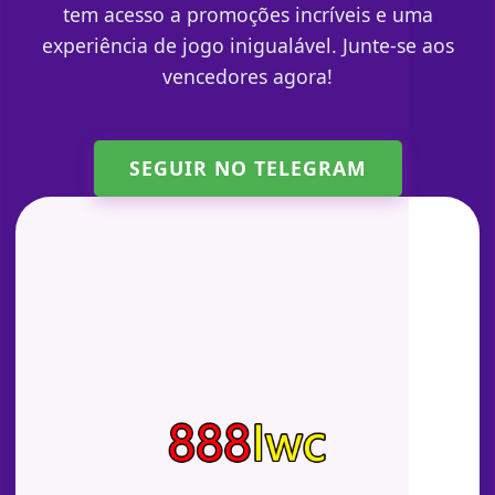
tem acesso a promoções incríveis e uma
experiência de jogo inigualável. Junte-se aos
vencedores agora!
SEGUIR NO TELEGRAM