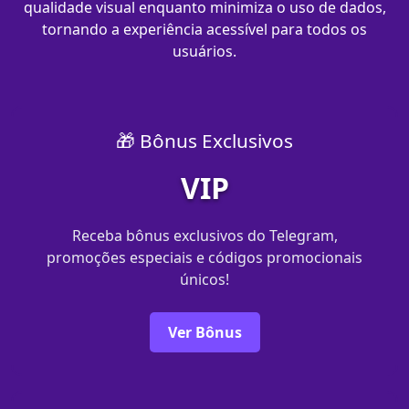
qualidade visual enquanto minimiza o uso de dados,
tornando a experiência acessível para todos os
usuários.
🎁 Bônus Exclusivos
VIP
Receba bônus exclusivos do Telegram,
promoções especiais e códigos promocionais
únicos!
Ver Bônus