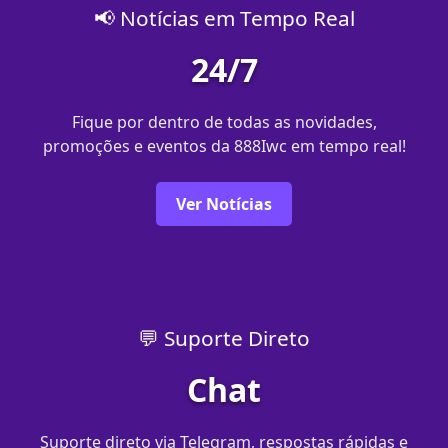
📢 Notícias em Tempo Real
24/7
Fique por dentro de todas as novidades,
promoções e eventos da 888Iwc em tempo real!
Ver Notícias
💬 Suporte Direto
Chat
Suporte direto via Telegram, respostas rápidas e