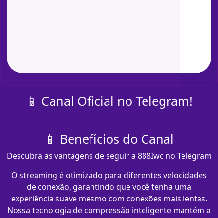
📱 Canal Oficial no Telegram!
📱 Benefícios do Canal
Descubra as vantagens de seguir a 888Iwc no Telegram
O streaming é otimizado para diferentes velocidades
de conexão, garantindo que você tenha uma
experiência suave mesmo com conexões mais lentas.
Nossa tecnologia de compressão inteligente mantém a