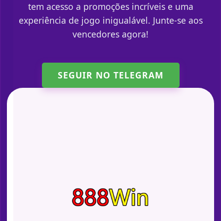
tem acesso a promoções incríveis e uma
experiência de jogo inigualável. Junte-se aos
vencedores agora!
SEGUIR NO TELEGRAM