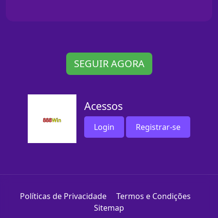
SEGUIR AGORA
Acessos
Login
Registrar-se
Políticas de Privacidade
Termos e Condições
Sitemap