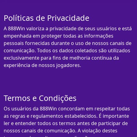
Políticas de Privacidade
A 888Win valoriza a privacidade de seus usuários e está
empenhada em proteger todas as informações
pessoais fornecidas durante o uso de nossos canais de
comunicação. Todos os dados coletados são utilizados
exclusivamente para fins de melhoria contínua da
experiência de nossos jogadores.
Termos e Condições
Os usuários da 888Win concordam em respeitar todas
as regras e regulamentos estabelecidos. É importante
ler e entender todos os termos antes de participar de
nossos canais de comunicação. A violação destes