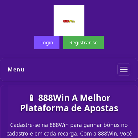
Login
Registrar-se
Menu
📱 888Win A Melhor
Plataforma de Apostas
Cadastre-se na 888Win para ganhar bônus no
cadastro e em cada recarga. Com a 888Win, você