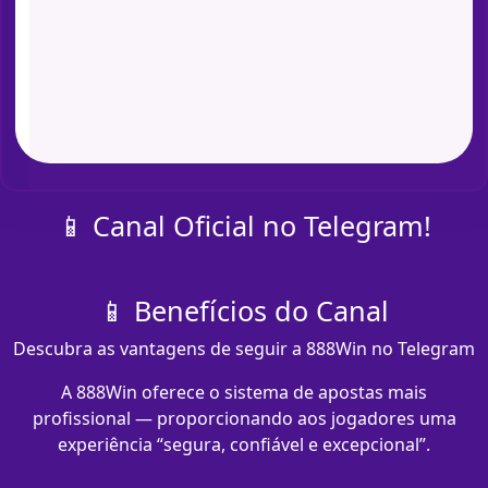
📱 Canal Oficial no Telegram!
📱 Benefícios do Canal
Descubra as vantagens de seguir a 888Win no Telegram
A 888Win oferece o sistema de apostas mais
profissional — proporcionando aos jogadores uma
experiência “segura, confiável e excepcional”.