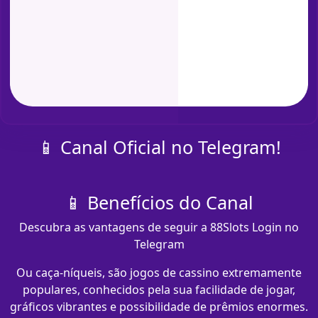
📱 Canal Oficial no Telegram!
📱 Benefícios do Canal
Descubra as vantagens de seguir a 88Slots Login no
Telegram
Ou caça-níqueis, são jogos de cassino extremamente
populares, conhecidos pela sua facilidade de jogar,
gráficos vibrantes e possibilidade de prêmios enormes.