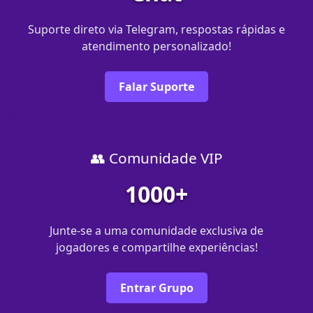
Suporte direto via Telegram, respostas rápidas e
atendimento personalizado!
Falar Suporte
👥 Comunidade VIP
1000+
Junte-se a uma comunidade exclusiva de
jogadores e compartilhe experiências!
Entrar Grupo