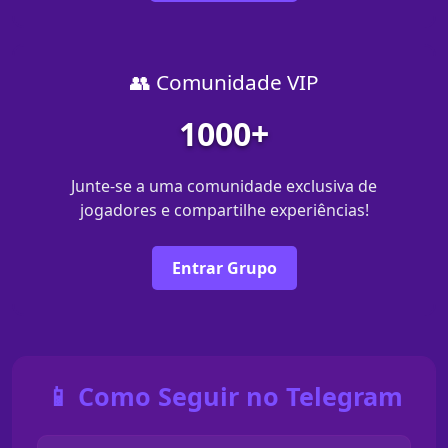
👥 Comunidade VIP
1000+
Junte-se a uma comunidade exclusiva de
jogadores e compartilhe experiências!
Entrar Grupo
📱 Como Seguir no Telegram