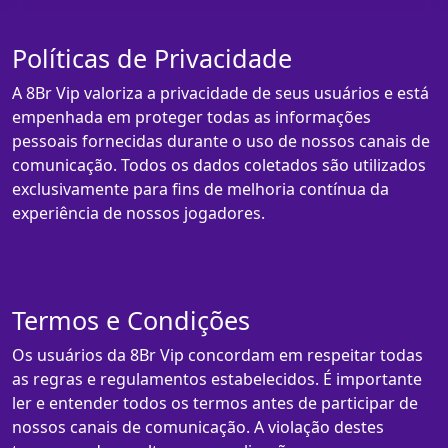
Políticas de Privacidade
A 8Br Vip valoriza a privacidade de seus usuários e está
empenhada em proteger todas as informações
pessoais fornecidas durante o uso de nossos canais de
comunicação. Todos os dados coletados são utilizados
exclusivamente para fins de melhoria contínua da
experiência de nossos jogadores.
Termos e Condições
Os usuários da 8Br Vip concordam em respeitar todas
as regras e regulamentos estabelecidos. É importante
ler e entender todos os termos antes de participar de
nossos canais de comunicação. A violação destes