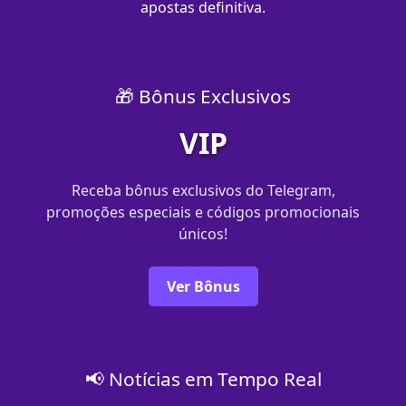
apostas definitiva.
🎁 Bônus Exclusivos
VIP
Receba bônus exclusivos do Telegram,
promoções especiais e códigos promocionais
únicos!
Ver Bônus
📢 Notícias em Tempo Real