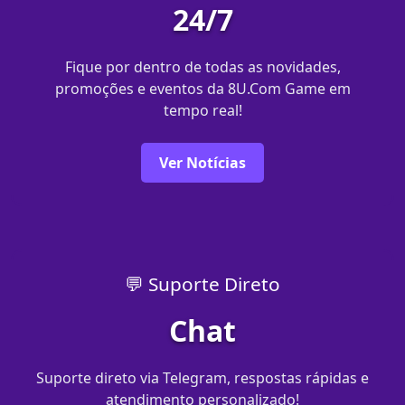
24/7
Fique por dentro de todas as novidades,
promoções e eventos da 8U.Com Game em
tempo real!
Ver Notícias
💬 Suporte Direto
Chat
Suporte direto via Telegram, respostas rápidas e
atendimento personalizado!