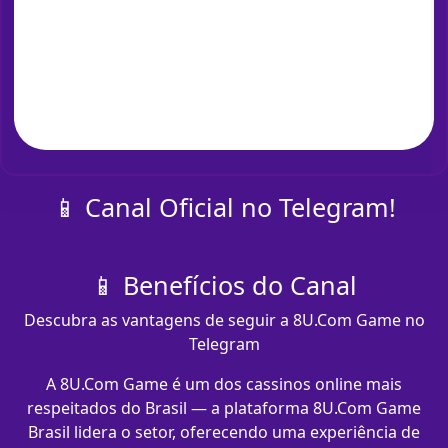
📱 Canal Oficial no Telegram!
📱 Benefícios do Canal
Descubra as vantagens de seguir a 8U.Com Game no
Telegram
A 8U.Com Game é um dos cassinos online mais
respeitados do Brasil — a plataforma 8U.Com Game
Brasil lidera o setor, oferecendo uma experiência de