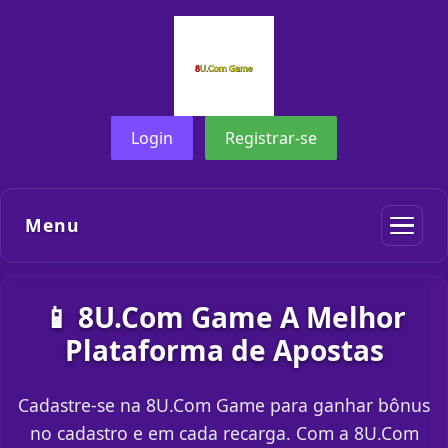
Login
Registrar-se
Menu
📱 8U.Com Game A Melhor
Plataforma de Apostas
Cadastre-se na 8U.Com Game para ganhar bônus
no cadastro e em cada recarga. Com a 8U.Com