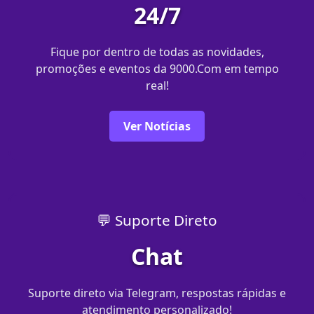
24/7
Fique por dentro de todas as novidades,
promoções e eventos da 9000.Com em tempo
real!
Ver Notícias
💬 Suporte Direto
Chat
Suporte direto via Telegram, respostas rápidas e
atendimento personalizado!