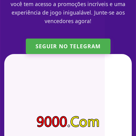
você tem acesso a promoções incríveis e uma
experiência de jogo inigualável. Junte-se aos
vencedores agora!
SEGUIR NO TELEGRAM