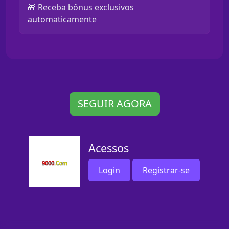
🎁 Receba bônus exclusivos
automaticamente
SEGUIR AGORA
Acessos
Login
Registrar-se