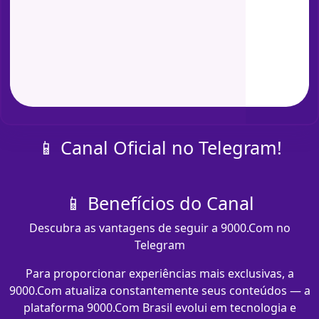
📱 Canal Oficial no Telegram!
📱 Benefícios do Canal
Descubra as vantagens de seguir a 9000.Com no
Telegram
Para proporcionar experiências mais exclusivas, a
9000.Com atualiza constantemente seus conteúdos — a
plataforma 9000.Com Brasil evolui em tecnologia e