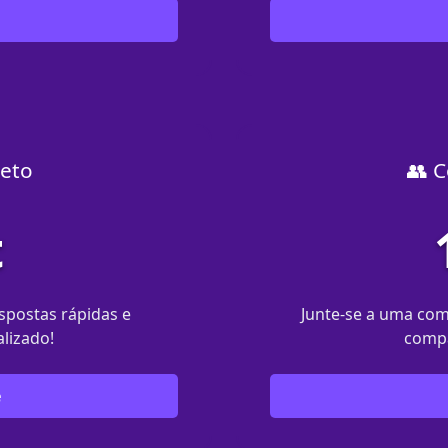
reto
👥 
t
espostas rápidas e
Junte-se a uma com
lizado!
compa
e