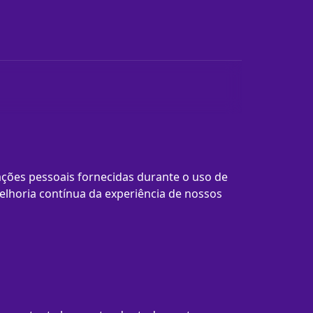
ações pessoais fornecidas durante o uso de
elhoria contínua da experiência de nossos