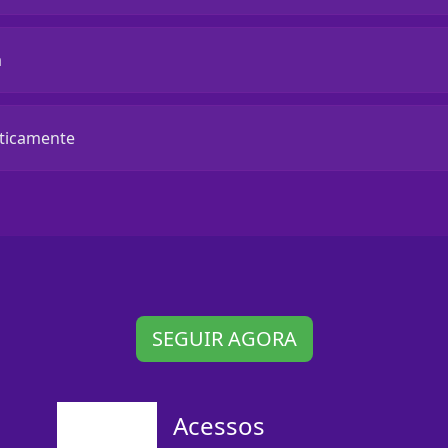
a
aticamente
SEGUIR AGORA
Acessos