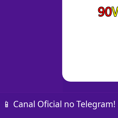
📱 Canal Oficial no Telegram!