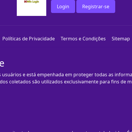
Login
Registrar-se
Políticas de Privacidade
Termos e Condições
Sitemap
de
us usuários e está empenhada em proteger todas as inform
os coletados são utilizados exclusivamente para fins de m