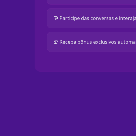
💬 Participe das conversas e interaj
🎁 Receba bônus exclusivos autom