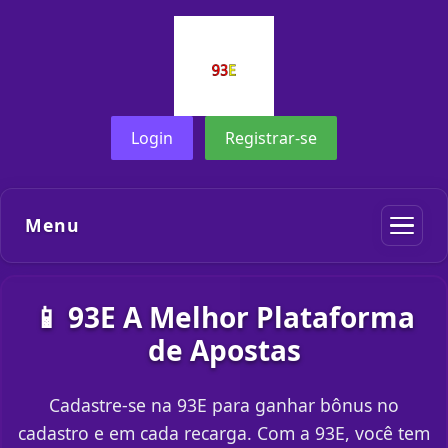
Login
Registrar-se
Menu
📱 93E A Melhor Plataforma
de Apostas
Cadastre-se na 93E para ganhar bônus no
cadastro e em cada recarga. Com a 93E, você tem