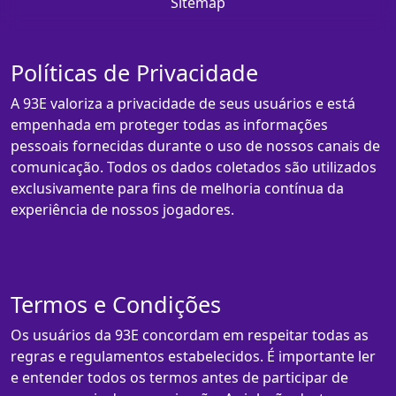
Sitemap
Políticas de Privacidade
A 93E valoriza a privacidade de seus usuários e está
empenhada em proteger todas as informações
pessoais fornecidas durante o uso de nossos canais de
comunicação. Todos os dados coletados são utilizados
exclusivamente para fins de melhoria contínua da
experiência de nossos jogadores.
Termos e Condições
Os usuários da 93E concordam em respeitar todas as
regras e regulamentos estabelecidos. É importante ler
e entender todos os termos antes de participar de