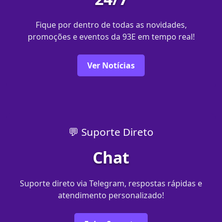
Fique por dentro de todas as novidades,
promoções e eventos da 93E em tempo real!
Ver Notícias
💬 Suporte Direto
Chat
Suporte direto via Telegram, respostas rápidas e
atendimento personalizado!