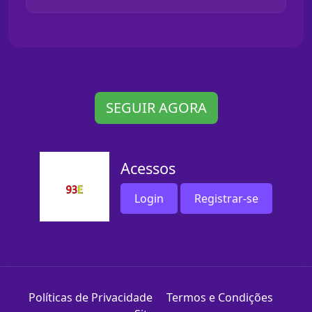
SEGUIR AGORA
Acessos
Login
Registrar-se
Políticas de Privacidade
Termos e Condições