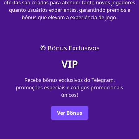
ofertas são criadas para atender tanto novos jogadores
quanto usuários experientes, garantindo prêmios e
bônus que elevam a experiência de jogo.
🎁 Bônus Exclusivos
VIP
Receba bônus exclusivos do Telegram,
promoções especiais e códigos promocionais
únicos!
Ver Bônus