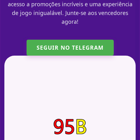
acesso a promoções incríveis e uma experiência
de jogo inigualável. Junte-se aos vencedores
agora!
SEGUIR NO TELEGRAM