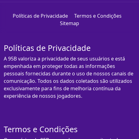
Políticas de Privacidade
Termos e Condições
Sitemap
Políticas de Privacidade
A 95B valoriza a privacidade de seus usuários e está
empenhada em proteger todas as informações
pessoais fornecidas durante o uso de nossos canais de
comunicação. Todos os dados coletados são utilizados
exclusivamente para fins de melhoria contínua da
experiência de nossos jogadores.
Termos e Condições