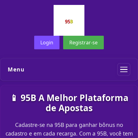
Login
Registrar-se
Menu
📱 95B A Melhor Plataforma
de Apostas
Cadastre-se na 95B para ganhar bônus no
cadastro e em cada recarga. Com a 95B, você tem