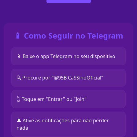
📱 Como Seguir no Telegram
📱 Baixe o app Telegram no seu dispositivo
🔍 Procure por "@95B CaSSinoOficial"
👆 Toque em "Entrar" ou "Join"
🔔 Ative as notificações para não perder
nada