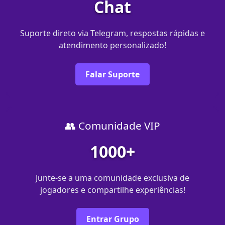
Chat
Suporte direto via Telegram, respostas rápidas e
atendimento personalizado!
Falar Suporte
👥 Comunidade VIP
1000+
Junte-se a uma comunidade exclusiva de
jogadores e compartilhe experiências!
Entrar Grupo