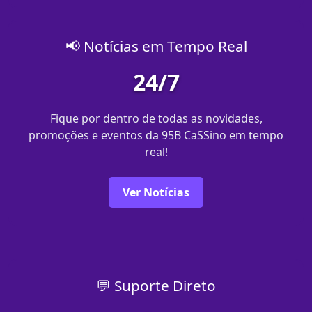
📢 Notícias em Tempo Real
24/7
Fique por dentro de todas as novidades,
promoções e eventos da 95B CaSSino em tempo
real!
Ver Notícias
💬 Suporte Direto