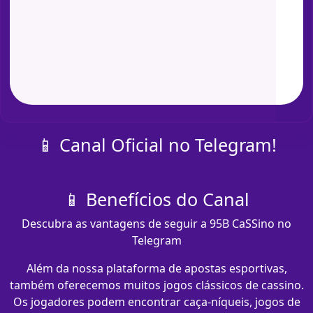
📱 Canal Oficial no Telegram!
📱 Benefícios do Canal
Descubra as vantagens de seguir a 95B CaSSino no
Telegram
Além da nossa plataforma de apostas esportivas,
também oferecemos muitos jogos clássicos de cassino.
Os jogadores podem encontrar caça-níqueis, jogos de