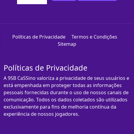
Políticas de Privacidade
Termos e Condições
Sitemap
Políticas de Privacidade
A 95B CaSSino valoriza a privacidade de seus usuários e
está empenhada em proteger todas as informações
pessoais fornecidas durante o uso de nossos canais de
comunicação. Todos os dados coletados são utilizados
exclusivamente para fins de melhoria contínua da
experiência de nossos jogadores.