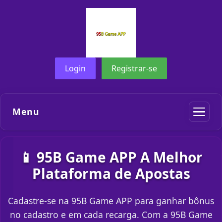
Login
Registrar-se
Menu
📱 95B Game APP A Melhor
Plataforma de Apostas
Cadastre-se na 95B Game APP para ganhar bônus
no cadastro e em cada recarga. Com a 95B Game