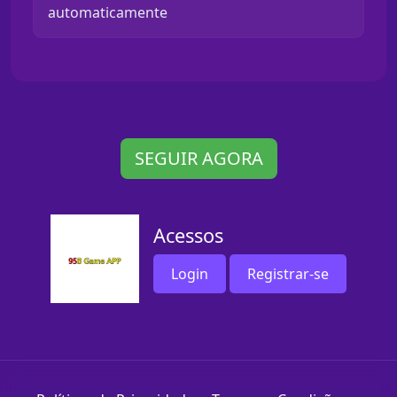
automaticamente
SEGUIR AGORA
Acessos
Login
Registrar-se