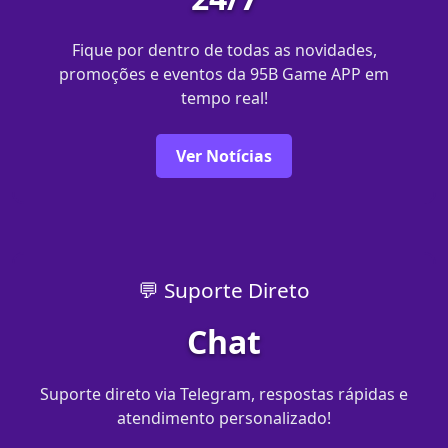
Fique por dentro de todas as novidades,
promoções e eventos da 95B Game APP em
tempo real!
Ver Notícias
💬 Suporte Direto
Chat
Suporte direto via Telegram, respostas rápidas e
atendimento personalizado!