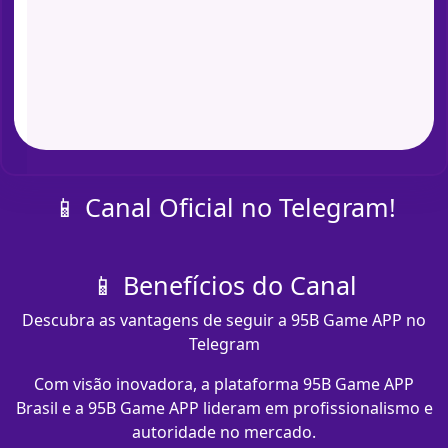
📱 Canal Oficial no Telegram!
📱 Benefícios do Canal
Descubra as vantagens de seguir a 95B Game APP no
Telegram
Com visão inovadora, a plataforma 95B Game APP
Brasil e a 95B Game APP lideram em profissionalismo e
autoridade no mercado.