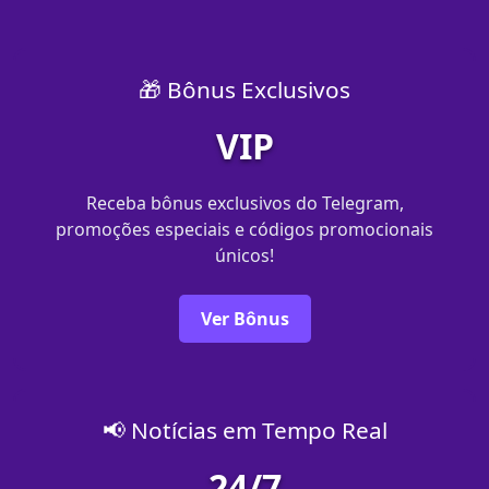
🎁 Bônus Exclusivos
VIP
Receba bônus exclusivos do Telegram,
promoções especiais e códigos promocionais
únicos!
Ver Bônus
📢 Notícias em Tempo Real
24/7