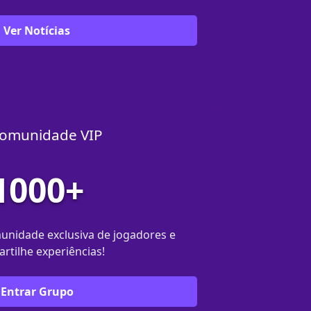
Ver Notícias
Comunidade VIP
1000+
unidade exclusiva de jogadores e
rtilhe experiências!
Entrar Grupo