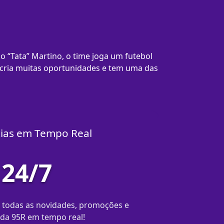
o “Tata” Martino, o time joga um futebol
, cria muitas oportunidades e tem uma das
cias em Tempo Real
24/7
e todas as novidades, promoções e
 da 95R em tempo real!