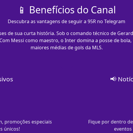
📱 Benefícios do Canal
Descubra as vantagens de seguir a 95R no Telegram
es de sua curta história. Sob o comando técnico de Gerard
. Com Messi como maestro, o Inter domina a posse de bola
maiores médias de gols da MLS.
sivos
📢 Notí
m, promoções especiais
Fique por dentro d
s únicos!
eventos