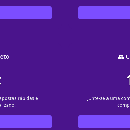
reto
👥 
t
espostas rápidas e
Junte-se a uma com
lizado!
compa
e