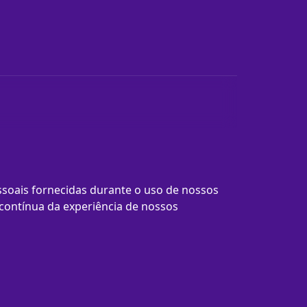
ssoais fornecidas durante o uso de nossos
 contínua da experiência de nossos