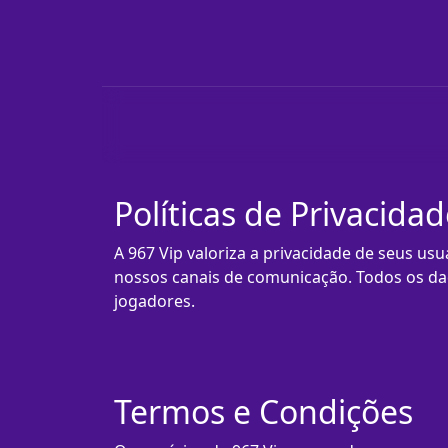
Políticas de Privacida
A 967 Vip valoriza a privacidade de seus u
nossos canais de comunicação. Todos os dad
jogadores.
Termos e Condições