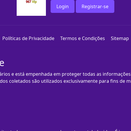
Login
Registrar-se
Políticas de Privacidade
Termos e Condições
Sitemap
de
suários e está empenhada em proteger todas as informações
os coletados são utilizados exclusivamente para fins de m