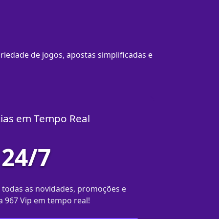
riedade de jogos, apostas simplificadas e
cias em Tempo Real
24/7
e todas as novidades, promoções e
a 967 Vip em tempo real!