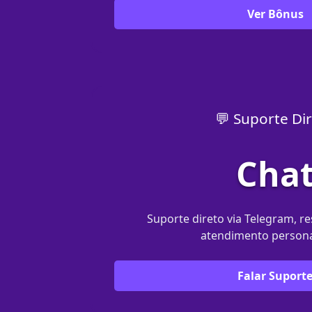
Ver Bônus
💬 Suporte Di
Cha
Suporte direto via Telegram, r
atendimento persona
Falar Suport