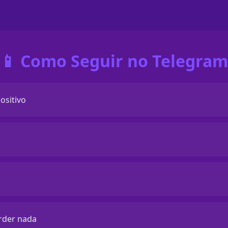
📱 Como Seguir no Telegram
ositivo
erder nada