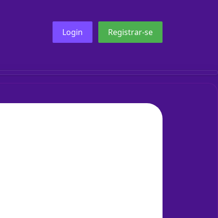
Login
Registrar-se