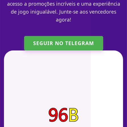
acesso a promoções incríveis e uma experiência
de jogo inigualável. Junte-se aos vencedores
agora!
SEGUIR NO TELEGRAM