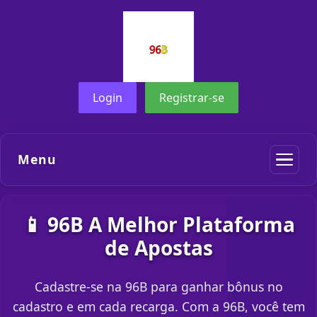
Login
Registrar-se
Menu
📱 96B A Melhor Plataforma
de Apostas
Cadastre-se na 96B para ganhar bônus no
cadastro e em cada recarga. Com a 96B, você tem