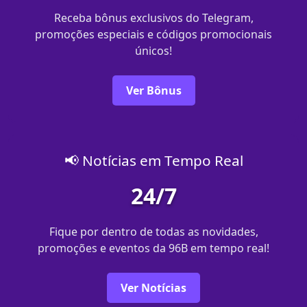
Receba bônus exclusivos do Telegram,
promoções especiais e códigos promocionais
únicos!
Ver Bônus
📢 Notícias em Tempo Real
24/7
Fique por dentro de todas as novidades,
promoções e eventos da 96B em tempo real!
Ver Notícias