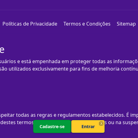
Políticas de Privacidade
Termos e Condições
Sitemap
de
usuários e está empenhada em proteger todas as informaçõ
são utilizados exclusivamente para fins de melhoria contín
itar todas as regras e regulamentos estabelecidos. É imp
ção destes termos pode resultar em penalizações ou na suspe
X
Cadastre-se
Entrar