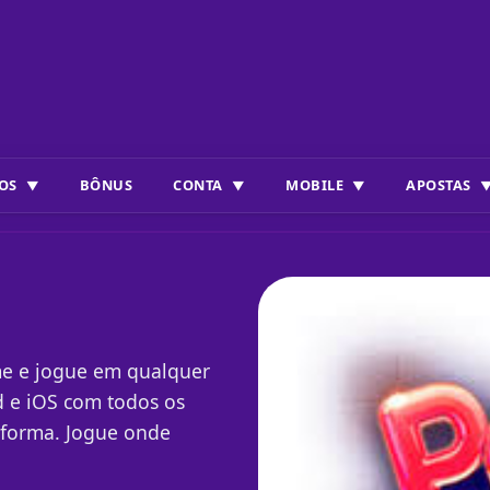
OS
BÔNUS
CONTA
MOBILE
APOSTAS
me e jogue em qualquer
d e iOS com todos os
aforma. Jogue onde