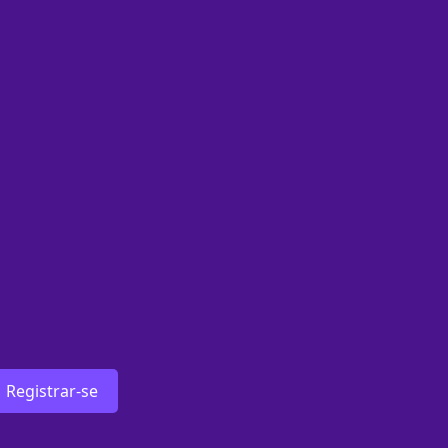
Registrar-se