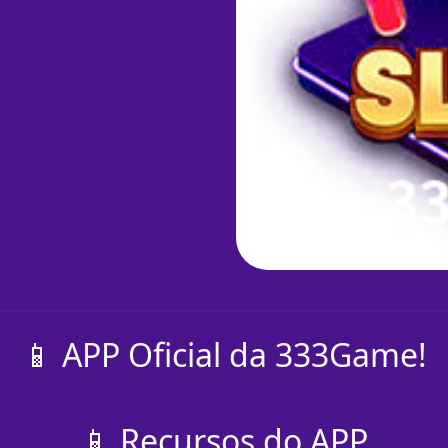
📱 APP Oficial da 333Game!
📱 Recursos do APP