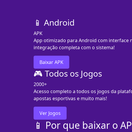
📱 Android
APK
App otimizado para Android com interface na
integração completa com o sistema!
Baixar APK
🎮 Todos os Jogos
2000+
Acesso completo a todos os jogos da platafo
apostas esportivas e muito mais!
Ver Jogos
📱 Por que baixar o 