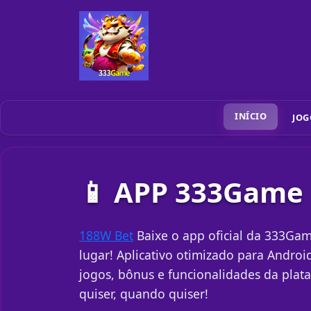
INÍCIO
JOG
📱 APP 333Game
188W Bet
Baixe o app oficial da 333Ga
lugar! Aplicativo otimizado para Androi
jogos, bônus e funcionalidades da plat
quiser, quando quiser!