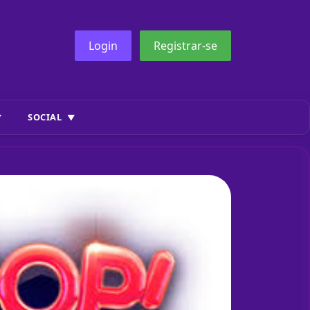
Login
Registrar-se
SOCIAL