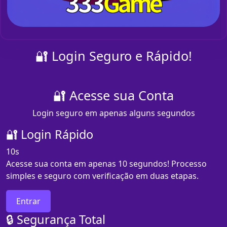
🔐 Login Seguro e Rápido!
🔐 Acesse sua Conta
Login seguro em apenas alguns segundos
🔐 Login Rápido
10s
Acesse sua conta em apenas 10 segundos! Processo
simples e seguro com verificação em duas etapas.
Entrar
🔒 Segurança Total