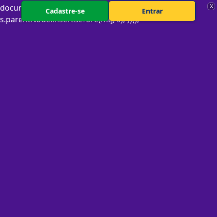
document.getElementsByTagName("script")[0];
X
Cadastre-se
Entrar
s.parentNode.insertBefore(mtj, s); })();