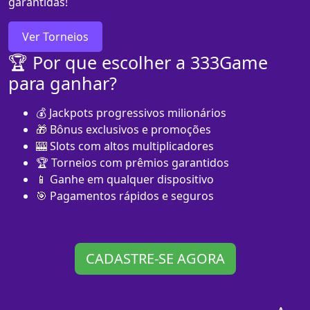
garantidas!
Ver Torneios
🏆 Por que escolher a 333Game
para ganhar?
💰 Jackpots progressivos milionários
🎁 Bônus exclusivos e promoções
🎰 Slots com altos multiplicadores
🏆 Torneios com prêmios garantidos
📱 Ganhe em qualquer dispositivo
🎯 Pagamentos rápidos e seguros
CADASTRE-SE AGORA