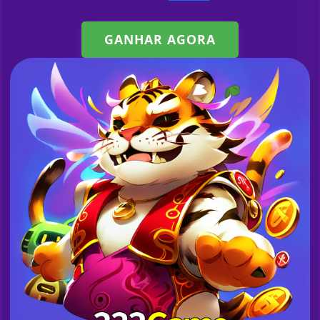
GANHAR AGORA