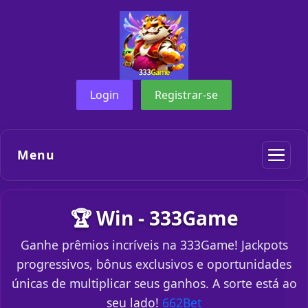
Login
Registrar-se
Menu
🏆 Win - 333Game
Ganhe prêmios incríveis na 333Game! Jackpots
progressivos, bônus exclusivos e oportunidades
únicas de multiplicar seus ganhos. A sorte está ao
seu lado!
662Bet