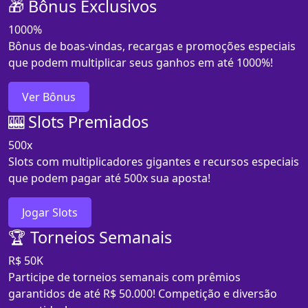
🎁 Bônus Exclusivos
1000%
Bônus de boas-vindas, recargas e promoções especiais
que podem multiplicar seus ganhos em até 1000%!
Ver Bônus
🎰 Slots Premiados
500x
Slots com multiplicadores gigantes e recursos especiais
que podem pagar até 500x sua aposta!
Jogar Slots
🏆 Torneios Semanais
R$ 50K
Participe de torneios semanais com prêmios
garantidos de até R$ 50.000! Competição e diversão