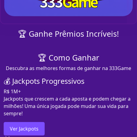
🏆 Ganhe Prêmios Incríveis!
🏆 Como Ganhar
Descubra as melhores formas de ganhar na 333Game
💰 Jackpots Progressivos
R$ 1M+
Jackpots que crescem a cada aposta e podem chegar a
milhões! Uma única jogada pode mudar sua vida para
sempre!
Ver Jackpots